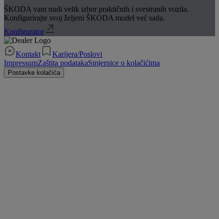
ŠKODA vam nudi velik izbor praktičnih i svestranih vozila.
Konfigurirajte svoj željeni ŠKODA model već sada.
Konfigurator
Kontakt
Karijera/Poslovi
Impressum
Zaštita podataka
Smjernice o kolačićima
Postavke kolačića