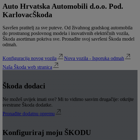
Auto Hrvatska Automobili d.o.o. Pod.
Karlovac
Škoda
Savršen pratitelj za sve puteve. Od živahnog gradskog automobila
do prostranog poslovnog modela i inovativnih električnih vozila,
Škoda asortiman pokriva sve. Pronađite svoj savršeni Škoda model
odmah.
Konfiguracija novog vozila
Nova vozila - Isporuka odmah
Naša Škoda web stranica
Škoda dodaci
Ne možeš uvijek imati sve? Mi to vidimo sasvim drugačije: otkrijte
svestrane Škoda dodatke.
Pronađite dodatnu opremu
Konfiguriraj moju ŠKODU