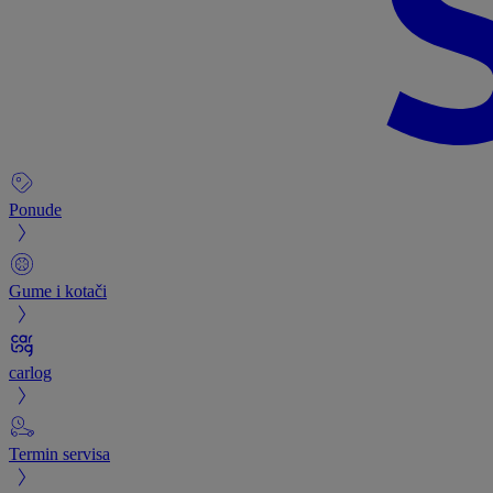
Ponude
Gume i kotači
carlog
Termin servisa